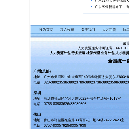
广东21地市失业保险
广东医保新规来了，
设为首页
加入收藏
关于我们
人才租赁
hr
骏
人力资源服务许可证号：4401011
人力资源外包
劳务派遣
社保代理
业务外包
人才租
全国统一咨询
广州(总部)
地址：广州市天河区中山大道西140号华港商务大厦东塔803~8
电话：
020-38023538/38023789/38023738/38023598/3802
深圳
地址：深圳市福田区滨河大道5022号联合广场A座1013室
0755-83983626/83989606
电话：
佛山
地址：佛山市禅城区祖庙路33号百花广场24楼2422-2423室
电话：0757-83357928/83357938