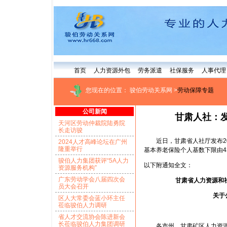
首页
人力资源外包
劳务派遣
社保服务
人事代理
您现在的位置：
骏伯劳动关系网
>
劳动保障专题
公司新闻
甘肃人社：发
天河区劳动仲裁院陆勇院
长走访骏
近日，甘肃省人社厅发布202
2024人才高峰论坛在广州
隆重举行
基本养老保险个人基数下限由431
骏伯人力集团获评“5A人力
以下附通知全文：
资源服务机构”
广东劳动学会八届四次会
甘肃省人力资源和社
员大会召开
关于
区人大常委会蓝小环主任
莅临骏伯人力调研
省人才交流协会陈进新会
长莅临骏伯人力集团调研
各市州、甘肃矿区人力资源和