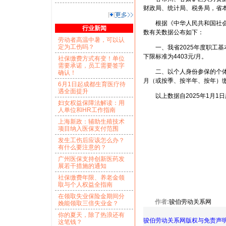
财政局、统计局、税务局，省
根据《中华人民共和国社会保
行业新闻
数有关数据公布如下：
劳动者高温中暑，可以认
定为工伤吗？
一、我省2025年度职工基本养
下限标准为4403元/月。
社保缴费方式有变！单位
需要承诺，员工需要签字
二、以个人身份参保的个体工
确认！
月（或按季、按半年、按年）
6月1日起成都生育医疗待
遇全面提升
以上数据自2025年1月1日
妇女权益保障法解读：用
人单位和HR工作指南
上海新政：辅助生殖技术
项目纳入医保支付范围
发生工伤后应该怎么办？
有什么要注意的？
广州医保支持创新医药发
展若干措施的通知
社保缴费年限、养老金领
取与个人权益全指南
在领取失业保险金期间分
作者:
骏伯劳动关系网
娩能领取三倍失业金？
你的夏天，除了热浪还有
骏伯劳动关系网版权与免责声
这笔钱？