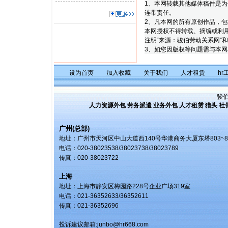
1、
本网转载其他媒体稿件是为
连带责任。
2、
凡本网的所有原创作品，包
本网授权不得转载、摘编或利
注明“来源：骏伯劳动关系网”
3、
如您因版权等问题需与本网联络，
设为首页
加入收藏
关于我们
人才租赁
hr
骏
人力资源外包
劳务派遣
业务外包
人才租赁
猎头
社
广州(总部)
地址：广州市天河区中山大道西140号华港商务大厦东塔803~8
电话：020-38023538/38023738/38023789
传真：020-38023722
上海
地址：上海市静安区梅园路228号企业广场319室
电话：021-36352633/36352611
传真：021-36352696
投诉建议邮箱:
junbo@hr668.com