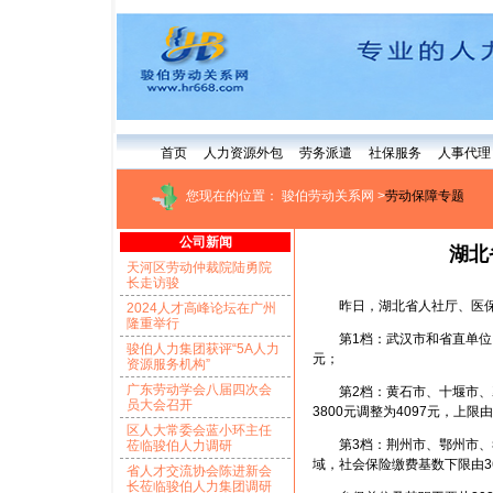
首页
人力资源外包
劳务派遣
社保服务
人事代理
您现在的位置：
骏伯劳动关系网
>
劳动保障专题
公司新闻
湖北
天河区劳动仲裁院陆勇院
长走访骏
昨日，湖北省人社厅、医保局
2024人才高峰论坛在广州
隆重举行
第1档：武汉市和省直单位，社会
骏伯人力集团获评“5A人力
元；
资源服务机构”
广东劳动学会八届四次会
第2档：黄石市、十堰市、襄
员大会召开
3800元调整为4097元，上限由
区人大常委会蓝小环主任
第3档：荆州市、鄂州市、孝
莅临骏伯人力调研
域，社会保险缴费基数下限由367
省人才交流协会陈进新会
长莅临骏伯人力集团调研