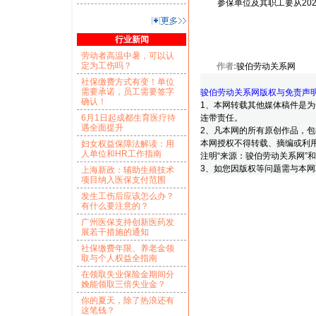
参保单位及其职工要从202
行业新闻
劳动者高温中暑，可以认
定为工伤吗？
作者:
骏伯劳动关系网
社保缴费方式有变！单位
需要承诺，员工需要签字
骏伯劳动关系网版权与免责声
确认！
1、
本网转载其他媒体稿件是为
6月1日起成都生育医疗待
连带责任。
遇全面提升
2、
凡本网的所有原创作品，包
本网授权不得转载、摘编或利
妇女权益保障法解读：用
人单位和HR工作指南
注明“来源：骏伯劳动关系网”
3、
如您因版权等问题需与本网联络，
上海新政：辅助生殖技术
项目纳入医保支付范围
发生工伤后应该怎么办？
有什么要注意的？
广州医保支持创新医药发
展若干措施的通知
社保缴费年限、养老金领
取与个人权益全指南
在领取失业保险金期间分
娩能领取三倍失业金？
你的夏天，除了热浪还有
这笔钱？