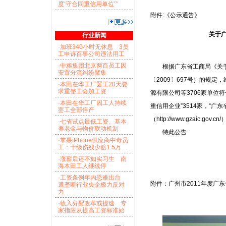
度‘守合同重信用单位’”
附件:《公示通告》
关于广
行业新闻
·加班340小时无休息 3员
工申诉百事公司违法用工
·中粮集团北京两百员工因
根据广东省工商局《关于
安置分流纠纷聚集
〔2009〕697号）的规
·本田在华工厂罢工20天要
求重整工会加工资
源有限公司等3706家单位
·本田在华工厂因工人持续
重信用企业”3514家，“
罢工全部停产
（http://www.gzaic.gov
·七省试点最低工资、基本
养老金与物价联动机制
特此公告
·苹果iPhone供应商中毒员
工：十级伤残少赔1.5万
·涨薪后还不如实习生 南
海本田工人继续停
·工资条例年内恐难出台
附件：广州市2011年度广
遭垄断行业央企极力反对
力
·收入分配改革或提速 专
家指应从提高工资标准始