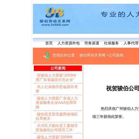
首页
人力资源外包
劳务派遣
社保服务
人事代理
您现在的位置：
骏伯劳动关系网
>公司新闻
公司新闻
·贺骏伯人力荣获“2009年
度广东省诚信示范企业”
·市人社局领导莅临我司考
祝贺骏伯公司
察
·骏伯人力荣获广东省人力
资源服务企业AAA信用等
级
热烈庆祝广州骏伯人力资源有
·骏伯党支部支援西南地区
续三年获得此荣誉。
抗旱救灾
·天河区天园街党工委领导
莅临骏伯公司指导工作
·骏伯人力荣获“2009年