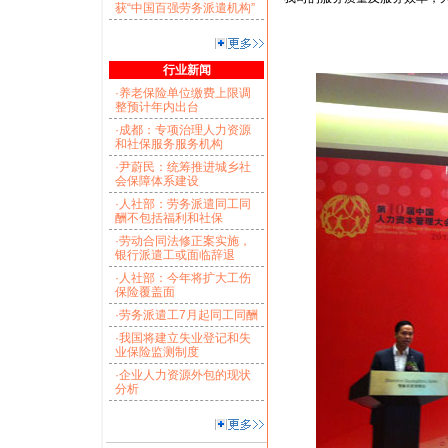
获“中国百强劳务派遣机构”
骏伯
201
行业新闻
·养老保险单位缴费上限调
整预计年内出台
·成都：专项治理人力资源
和社保服务服务机构
·尹蔚民：统筹推进城乡社
会保障体系建设
·人社部：劳务派遣同工同
酬不包括福利和社保
·劳动合同法修正案实施，
银行派遣工或面临辞退
·人社部：今年将扩大工伤
保险覆盖面
·劳务派遣工7月起同工同酬
·我国将建立失业登记和失
业保险监测制度
·企业人力资源外包的现状
分析