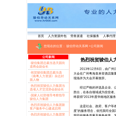
首页
人力资源外包
劳务派遣
社保服务
人事代理
您现在的位置：
骏伯劳动关系网
>
公司新闻
公司新闻
热烈祝贺骏伯人
·骏伯集团总裁当选天园街
道商会副会长
2013年12月6日，由广
·祝贺骏伯集团总裁当选
大会在广州粤海喜来登酒店隆
《南粤人力资源》杂志封
现场并为大会开幕致辞。
面人物
·热烈祝贺骏伯人力集团当
经过严格的评选及企业、公众
选省人才交流协会副会长
胜出，在各自领域成为佼佼者
·国家人社部领导考察指导
终获得“2013年度华南地区服
骏伯人力集团
·热烈庆祝骏伯人力集团新
这是社会、政府、客户等各界
客户服务中心建成启用
度”的服务理念，依托我司全国
·热烈庆祝骏伯人力集团荣
我司的服务质量及服务效率，