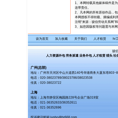
1、
本网转载其他媒体稿件是为
连带责任。
2、
凡本网的所有原创作品，包
本网授权不得转载、摘编或利
注明“来源：骏伯劳动关系网”
3、
如您因版权等问题需与本网联络，
设为首页
加入收藏
关于我们
人才租赁
hr
骏
人力资源外包
劳务派遣
业务外包
人才租赁
猎头
社
广州(总部)
地址：广州市天河区中山大道西140号华港商务大厦东塔803~8
电话：020-38023789/38023786/38023538
传真：020-38023722
上海
地址：上海市静安区梅园路228号企业广场319室
电话：021-36352633/36352611
传真：021-36352696
投诉建议邮箱:
junbo@hr668.com