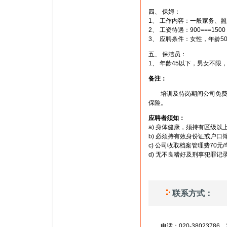
四、 保姆：
1、 工作内容：一般家务、
2、 工资待遇：900===15
3、 应聘条件：女性，年龄
五、 保洁员：
1、 年龄45以下，男女不限，
备注：
培训及待岗期间公司免费提供
保险。
应聘者须知：
a) 身体健康，须持有区级
b) 必须持有效身份证或户口
c) 公司收取档案管理费70元/
d) 无不良嗜好及刑事犯罪记
联系方式：
电话：020-38023786，3